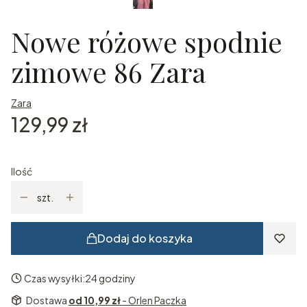
Nowe różowe spodnie
zimowe 86 Zara
Zara
Cena
129,99 zł
Ilość
szt.
Dodaj do koszyka
Czas wysyłki:
24 godziny
Dostawa
od 10,99 zł
- Orlen Paczka