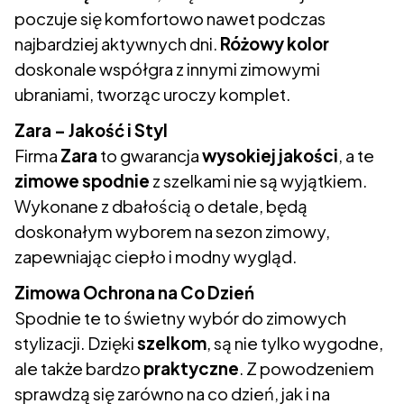
poczuje się komfortowo nawet podczas
najbardziej aktywnych dni.
Różowy kolor
doskonale współgra z innymi zimowymi
ubraniami, tworząc uroczy komplet.
Zara – Jakość i Styl
Firma
Zara
to gwarancja
wysokiej jakości
, a te
zimowe spodnie
z szelkami nie są wyjątkiem.
Wykonane z dbałością o detale, będą
doskonałym wyborem na sezon zimowy,
zapewniając ciepło i modny wygląd.
Zimowa Ochrona na Co Dzień
Spodnie te to świetny wybór do zimowych
stylizacji. Dzięki
szelkom
, są nie tylko wygodne,
ale także bardzo
praktyczne
. Z powodzeniem
sprawdzą się zarówno na co dzień, jak i na