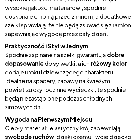
wysokiej jakości materiałowi, spodnie
doskonale chronią przed zimnem, a dodatkowe
szelki sprawiają, że nie będą zsuwać się z ramion,
zapewniając wygodę przez cały dzień.
Praktyczność i Styl w Jednym
Spodnie zapinane na szelki gwarantują
dobre
dopasowanie
do sylwetki, a ich
różowy kolor
dodaje uroku i dziewczęcego charakteru.
Idealne na spacery, zabawy na świeżym
powietrzu czy rodzinne wycieczki, te spodnie
będą niezastąpione podczas chłodnych
zimowych dni.
Wygoda na Pierwszym Miejscu
Ciepły materiał i elastyczny krój zapewniają
swobodę ruchów
, dzięki czemu Twoje dziecko