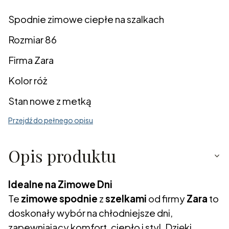
Spodnie zimowe ciepłe na szalkach
Rozmiar 86
Firma Zara
Kolor róż
Stan nowe z metką
Przejdź do pełnego opisu
Opis produktu
Idealne na Zimowe Dni
Te
zimowe spodnie
z
szelkami
od firmy
Zara
to
doskonały wybór na chłodniejsze dni,
zapewniający komfort, ciepło i styl. Dzięki