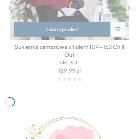
Zobacz produkt
Sukienka zamszowa z tiulem 104-152 Chill
Out
CHILL OUT
Cena
189,99 zł