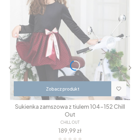
Zobacz produkt
Sukienka zamszowa z tiulem 104-152 Chill
Out
CHILL OUT
Cena
189,99 zł