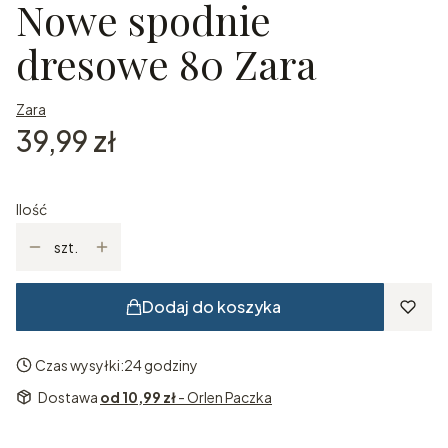
Nowe spodnie
dresowe 80 Zara
Zara
Cena
39,99 zł
Ilość
szt.
Dodaj do koszyka
Czas wysyłki:
24 godziny
Dostawa
od 10,99 zł
- Orlen Paczka