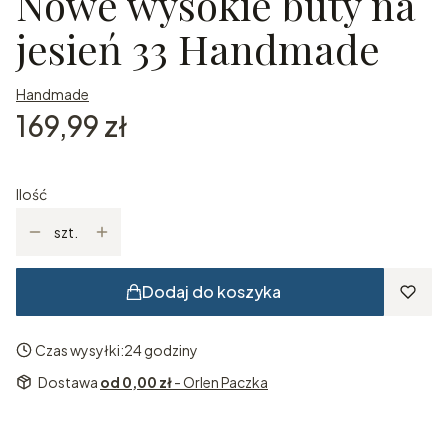
Nowe wysokie buty na
jesień 33 Handmade
Handmade
Cena
169,99 zł
Ilość
szt.
Dodaj do koszyka
Czas wysyłki:
24 godziny
Dostawa
od 0,00 zł
- Orlen Paczka