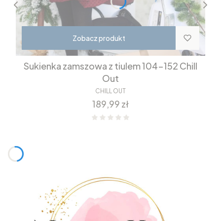
Zobacz produkt
Sukienka zamszowa z tiulem 104-152 Chill
Out
CHILL OUT
Cena
189,99 zł