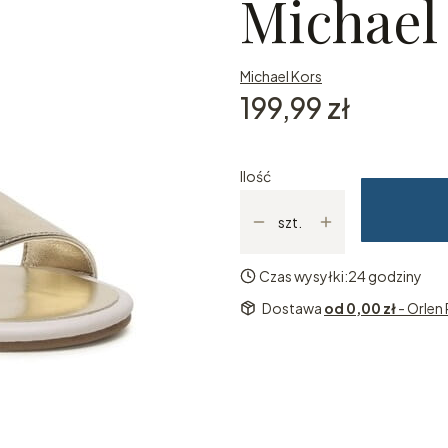
Michael
Michael Kors
Cena
199,99 zł
Ilość
szt.
Czas wysyłki:
24 godziny
Dostawa
od 0,00 zł
- Orlen