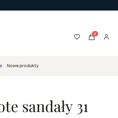
Produkty w kos
Ulubione
Koszyk
Zaloguj 
e
Nowe produkty
te sandały 31