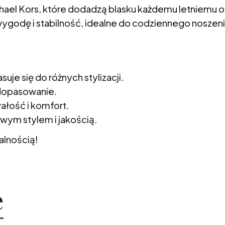
hael Kors, które dodadzą blasku każdemu letniemu o
ygodę i stabilność, idealne do codziennego noszeni
suje się do różnych stylizacji.
 dopasowanie.
wałość i komfort.
owym stylem i jakością.
alnością!
e