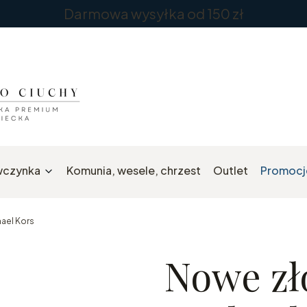
Darmowa wysyłka od 150 zł
wczynka
Komunia, wesele, chrzest
Outlet
Promocj
hael Kors
Nowe zło