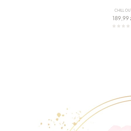
CHILL OU
Cena
189,99 