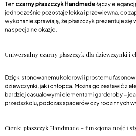
Ten
czarny płaszczyk Handmade
łączy elegancj
jednocześnie pozostaje lekka i przewiewna, co zap
wykonanie sprawiają, że płaszczyk prezentuje się w
na specjalne okazje.
Uniwersalny czarny płaszczyk dla dziewczynki i c
Dzięki stonowanemu kolorowi i prostemu fasonow
dziewczynki, jak i chłopca. Można go zestawić z el
bardziej casualowymi elementami garderoby – jean
przedszkolu, podczas spacerów czy rodzinnych w
Cienki płaszczyk Handmade – funkcjonalność i st