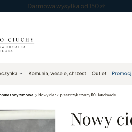
Darmowa wysyłka od 150 zł
wczynka
Komunia, wesele, chrzest
Outlet
Promocj
kombinezony zimowe
Nowy cienki płaszczyk czarny 110 Handmade
Nowy ci