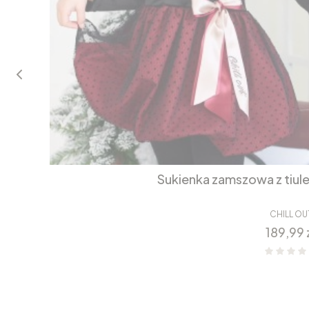
Sukienka zamszowa z tiul
CHILL OU
Cena
189,99 