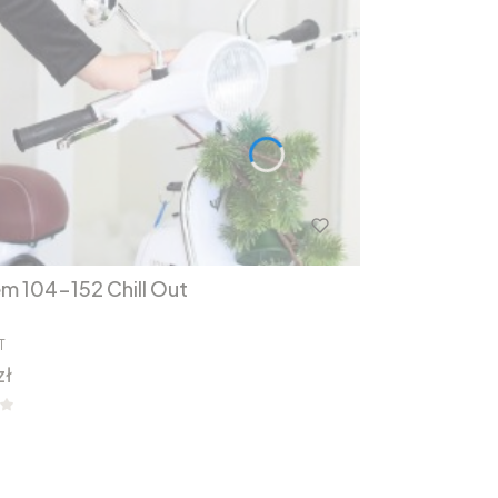
em 104-152 Chill Out
T
zł