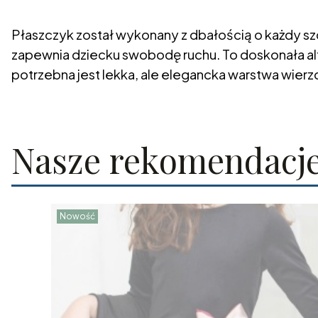
Płaszczyk został wykonany z dbałością o każdy sz
zapewnia dziecku swobodę ruchu. To doskonała alte
potrzebna jest lekka, ale elegancka warstwa wierz
Nasze rekomendacj
Nowość