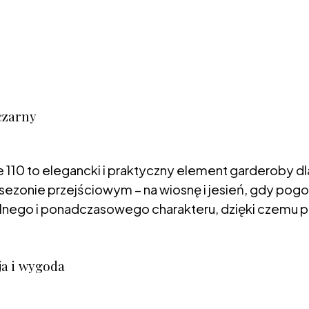
czarny
 110 to elegancki i praktyczny element garderoby d
w sezonie przejściowym – na wiosnę i jesień, gdy pogo
lnego i ponadczasowego charakteru, dzięki czemu pasu
ja i wygoda