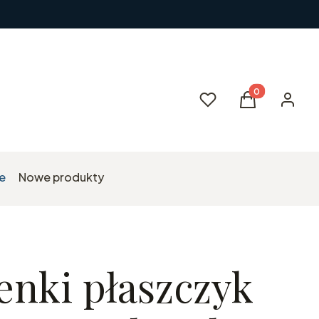
Produkty w kos
Ulubione
Koszyk
Zaloguj 
e
Nowe produkty
enki płaszczyk