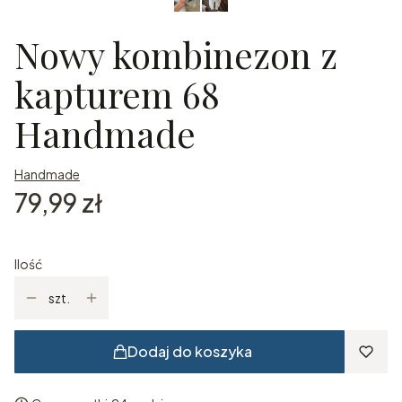
Nowy kombinezon z
kapturem 68
Handmade
Handmade
Cena
79,99 zł
Ilość
szt.
Dodaj do koszyka