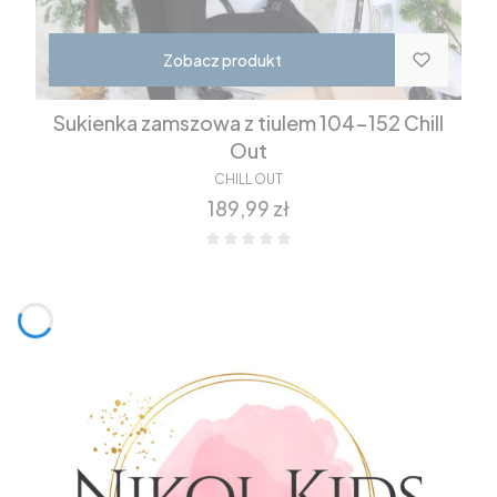
Zobacz produkt
Sukienka zamszowa z tiulem 104-152 Chill
Out
CHILL OUT
Cena
189,99 zł