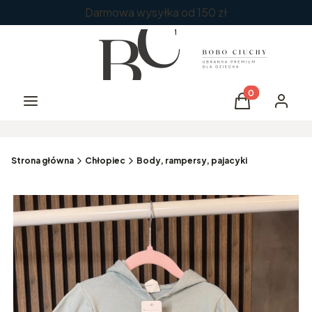
Darmowa wysyłka od 150 zł
Produkty w kos
Menu
Koszyk
Zaloguj 
Strona główna
Chłopiec
Body, rampersy, pajacyki