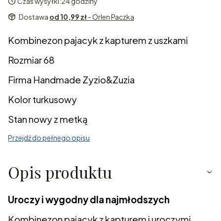
Czas wysyłki:
24 godziny
Dostawa
od 10,99 zł
- Orlen Paczka
Kombinezon pajacyk z kapturem z uszkami
Rozmiar 68
Firma Handmade Zyzio&Zuzia
Kolor turkusowy
Stan nowy z metką
Przejdź do pełnego opisu
Opis produktu
Uroczy i wygodny dla najmłodszych
Kombinezon pajacyk z kapturem i uroczymi