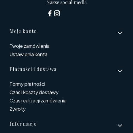
Nasze social media
Linki w stopce
Moje konto
Twoje zamówienia
Ustawienia konta
Płatności i dostawa
Formy płatności
Czas i koszty dostawy
Czas realizacji zamówienia
Zwroty
Informacje