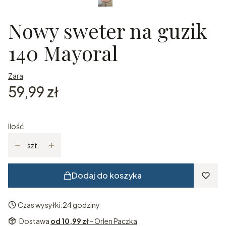
Nowy sweter na guzik
140 Mayoral
Zara
Cena
59,99 zł
Ilość
szt.
Dodaj do koszyka
Czas wysyłki:
24 godziny
Dostawa
od 10,99 zł
- Orlen Paczka