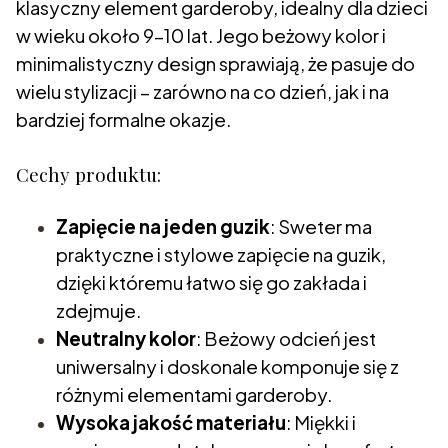
klasyczny element garderoby, idealny dla dzieci
w wieku około 9–10 lat. Jego beżowy kolor i
minimalistyczny design sprawiają, że pasuje do
wielu stylizacji – zarówno na co dzień, jak i na
bardziej formalne okazje.
Cechy produktu:
Zapięcie na jeden guzik
: Sweter ma
praktyczne i stylowe zapięcie na guzik,
dzięki któremu łatwo się go zakłada i
zdejmuje.
Neutralny kolor
: Beżowy odcień jest
uniwersalny i doskonale komponuje się z
różnymi elementami garderoby.
Wysoka jakość materiału
: Miękki i