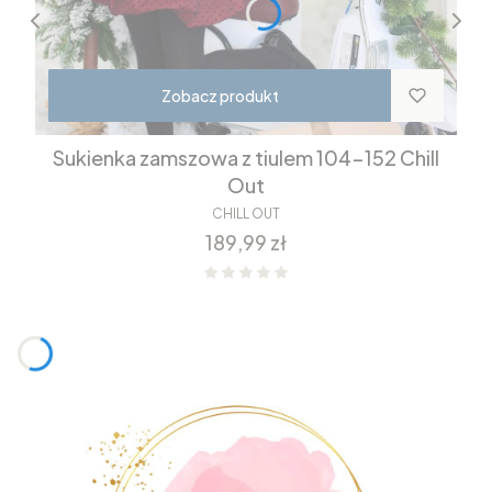
Zobacz produkt
Sukienka zamszowa z tiulem 104-152 Chill
Out
CHILL OUT
Cena
189,99 zł