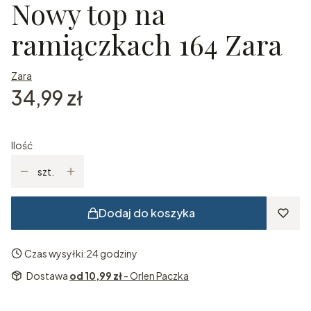
Nowy top na
ramiączkach 164 Zara
Zara
Cena
34,99 zł
Ilość
szt.
Dodaj do koszyka
Czas wysyłki:
24 godziny
Dostawa
od 10,99 zł
- Orlen Paczka