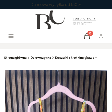
Darmowa wysyłka od 150 zł
Produkty w kos
Menu
Koszyk
Zaloguj 
Strona główna
Dziewczynka
Koszulki z krótkim rękawem