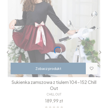
Zobacz produkt
Sukienka zamszowa z tiulem 104-152 Chill
Out
CHILL OUT
Cena
189,99 zł