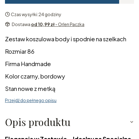
Czas wysyłki:
24 godziny
Dostawa
od 10,99 zł
- Orlen Paczka
Zestaw koszulowa body i spodnie na szelkach
Rozmiar 86
Firma Handmade
Kolor czarny, bordowy
Stan nowe z metką
Przejdź do pełnego opisu
Opis produktu