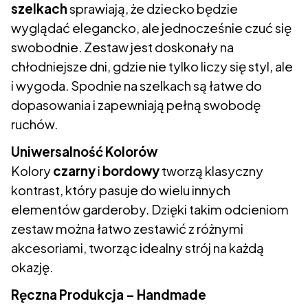
szelkach
sprawiają, że dziecko będzie
wyglądać elegancko, ale jednocześnie czuć się
swobodnie. Zestaw jest doskonały na
chłodniejsze dni, gdzie nie tylko liczy się styl, ale
i wygoda. Spodnie na szelkach są łatwe do
dopasowania i zapewniają pełną swobodę
ruchów.
Uniwersalność Kolorów
Kolory
czarny
i
bordowy
tworzą klasyczny
kontrast, który pasuje do wielu innych
elementów garderoby. Dzięki takim odcieniom
zestaw można łatwo zestawić z różnymi
akcesoriami, tworząc idealny strój na każdą
okazję.
Ręczna Produkcja – Handmade