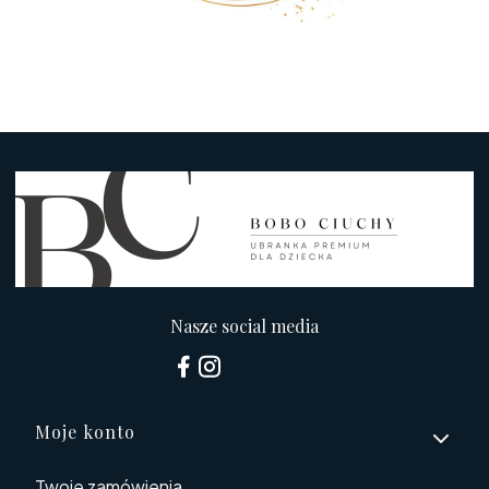
Nasze social media
Linki w stopce
Moje konto
Twoje zamówienia