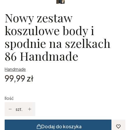
Nowy zestaw
koszulowe body i
spodnie na szelkach
86 Handmade
Handmade
Cena
99,99 zł
Ilość
szt.
Dodaj do koszyka