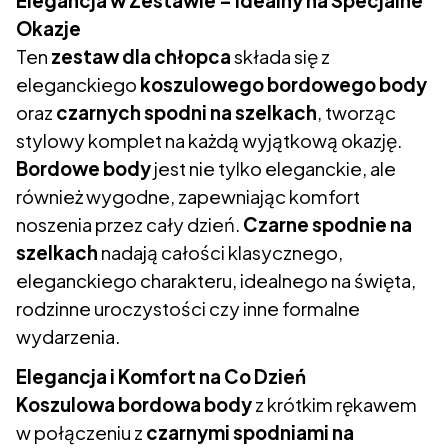
Elegancja w Zestawie – Idealny na Specjalne
Okazje
Ten
zestaw dla chłopca
składa się z
eleganckiego
koszulowego bordowego body
oraz
czarnych spodni na szelkach
, tworząc
stylowy komplet na każdą wyjątkową okazję.
Bordowe body
jest nie tylko eleganckie, ale
również wygodne, zapewniając komfort
noszenia przez cały dzień.
Czarne spodnie na
szelkach
nadają całości klasycznego,
eleganckiego charakteru, idealnego na święta,
rodzinne uroczystości czy inne formalne
wydarzenia.
Elegancja i Komfort na Co Dzień
Koszulowa bordowa body
z krótkim rękawem
w połączeniu z
czarnymi spodniami na