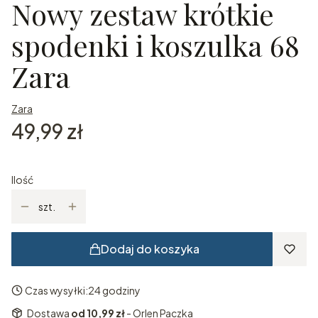
Nowy zestaw krótkie
spodenki i koszulka 68
Zara
Zara
Cena
49,99 zł
Ilość
szt.
Dodaj do koszyka
Czas wysyłki:
24 godziny
Dostawa
od 10,99 zł
- Orlen Paczka