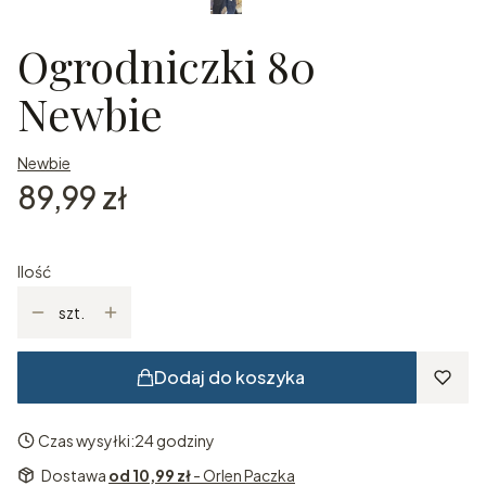
Ogrodniczki 80
Newbie
Newbie
Cena
89,99 zł
Ilość
szt.
Dodaj do koszyka
Czas wysyłki:
24 godziny
Dostawa
od 10,99 zł
- Orlen Paczka