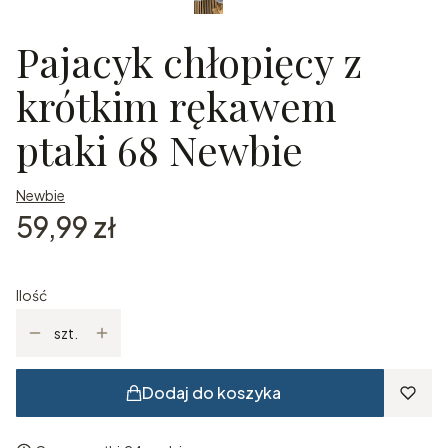
Pajacyk chłopięcy z
krótkim rękawem
ptaki 68 Newbie
Newbie
Cena
59,99 zł
Ilość
szt.
Dodaj do koszyka