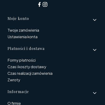
Linki w stopce
Moje konto
Twoje zamówienia
Ustawienia konta
Płatności i dostawa
Formy płatności
Czas i koszty dostawy
Czas realizacji zamówienia
Zwroty
Informacje
O firmie