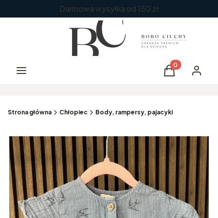
Darmowa wysyłka od 150 zł
Produkty w kos
Menu
Koszyk
Zaloguj 
Strona główna
Chłopiec
Body, rampersy, pajacyki