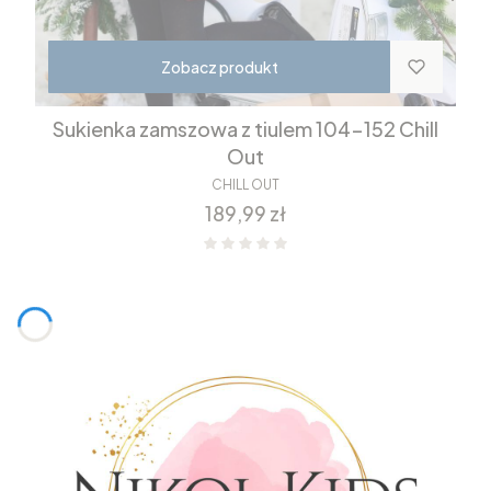
Zobacz produkt
Sukienka zamszowa z tiulem 104-152 Chill
Out
CHILL OUT
Cena
189,99 zł