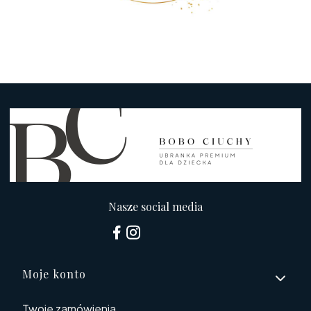
Nasze social media
Linki w stopce
Moje konto
Twoje zamówienia