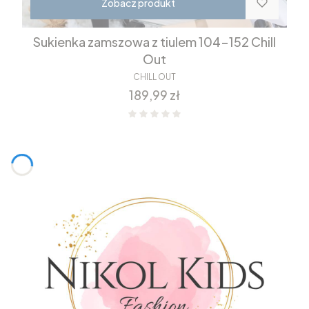
Zobacz produkt
Sukienka zamszowa z tiulem 104-152 Chill
Out
CHILL OUT
Cena
189,99 zł