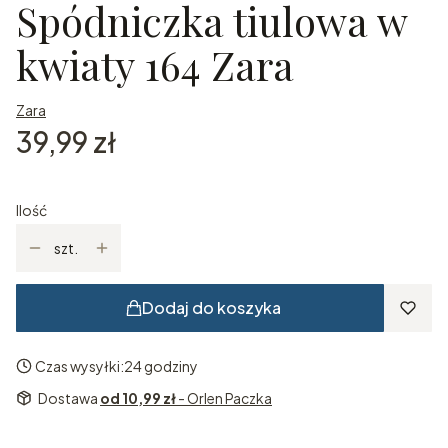
Spódniczka tiulowa w
kwiaty 164 Zara
Zara
Cena
39,99 zł
Ilość
szt.
Dodaj do koszyka
Czas wysyłki:
24 godziny
Dostawa
od 10,99 zł
- Orlen Paczka