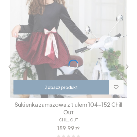
Zobacz produkt
Sukienka zamszowa z tiulem 104-152 Chill
Out
CHILL OUT
Cena
189,99 zł