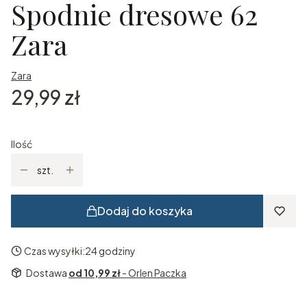
Spodnie dresowe 62
Zara
Zara
Cena
29,99 zł
Ilość
szt.
Dodaj do koszyka
Czas wysyłki:
24 godziny
Dostawa
od 10,99 zł
- Orlen Paczka