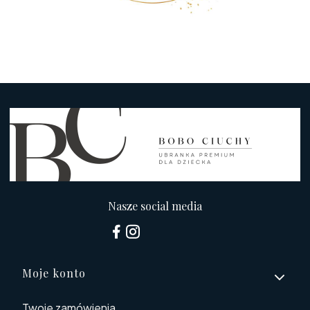
Nasze social media
Linki w stopce
Moje konto
Twoje zamówienia