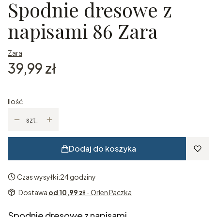
Spodnie dresowe z
napisami 86 Zara
Zara
Cena
39,99 zł
Ilość
szt.
Dodaj do koszyka
Czas wysyłki:
24 godziny
Dostawa
od 10,99 zł
- Orlen Paczka
Spodnie dresowe z napisami