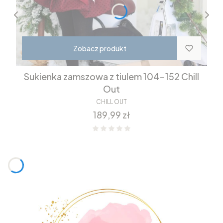
Zobacz produkt
Sukienka zamszowa z tiulem 104-152 Chill
Out
CHILL OUT
Cena
189,99 zł