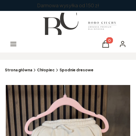
Darmowa wysyłka od 150 zł
Produkty w kos
Menu
Koszyk
Zaloguj 
Strona główna
Chłopiec
Spodnie dresowe