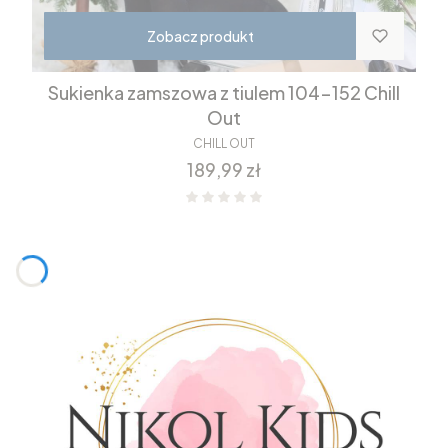
Zobacz produkt
Sukienka zamszowa z tiulem 104-152 Chill
Out
CHILL OUT
Cena
189,99 zł