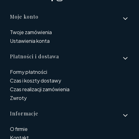
Linki w stopce
Moje konto
Twoje zamówienia
Ustawienia konta
Płatności i dostawa
Formy płatności
Czas i koszty dostawy
Czas realizacji zamówienia
Zwroty
Informacje
O firmie
Kontakt