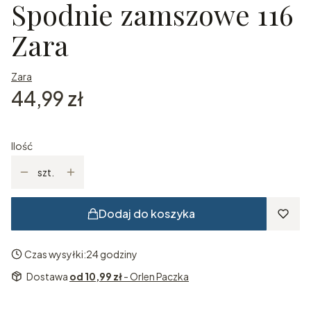
Spodnie zamszowe 116
Zara
Zara
Cena
44,99 zł
Ilość
szt.
Dodaj do koszyka
Czas wysyłki:
24 godziny
Dostawa
od 10,99 zł
- Orlen Paczka