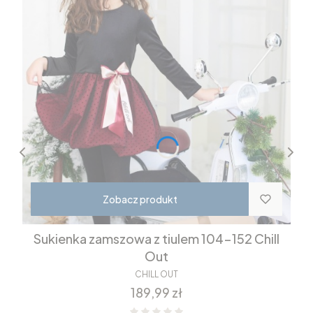
Zobacz produkt
Sukienka zamszowa z tiulem 104-152 Chill
Out
CHILL OUT
Cena
189,99 zł