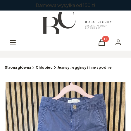
Darmowa wysyłka od 150 zł
Produkty w kos
Menu
Koszyk
Zaloguj 
Strona główna
Chłopiec
Jeansy, legginsy i inne spodnie