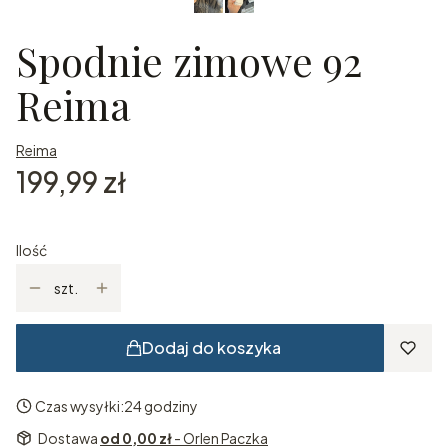
Spodnie zimowe 92
Reima
Reima
Cena
199,99 zł
Ilość
szt.
Dodaj do koszyka
Czas wysyłki:
24 godziny
Dostawa
od 0,00 zł
- Orlen Paczka