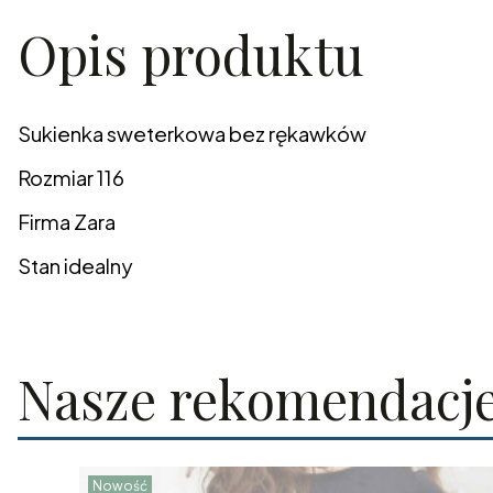
Opis produktu
Sukienka sweterkowa bez rękawków
Rozmiar 116
Firma Zara
Stan idealny
Nasze rekomendacj
Nowość