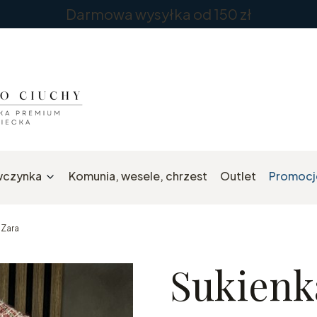
Darmowa wysyłka od 150 zł
wczynka
Komunia, wesele, chrzest
Outlet
Promocj
 Zara
Sukienk