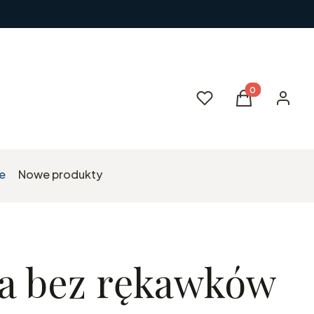
Produkty w kos
Ulubione
Koszyk
Zaloguj 
e
Nowe produkty
a bez rękawków