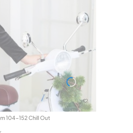
em 104-152 Chill Out
T