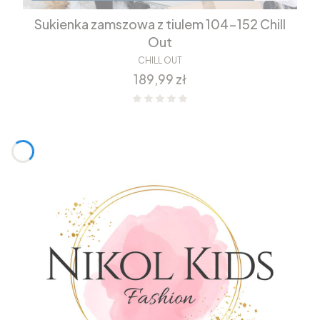
Sukienka zamszowa z tiulem 104-152 Chill
Out
CHILL OUT
Cena
189,99 zł