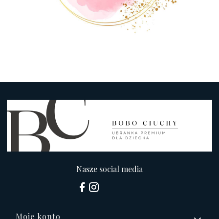
Nasze social media
Linki w stopce
Moje konto