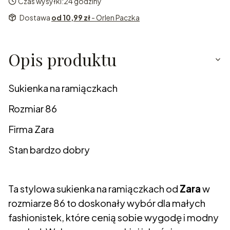
Czas wysyłki:
24 godziny
Dostawa
od 10,99 zł
- Orlen Paczka
Opis produktu
Sukienka na ramiączkach
Rozmiar 86
Firma Zara
Stan bardzo dobry
Ta stylowa sukienka na ramiączkach od
Zara
w
rozmiarze 86 to doskonały wybór dla małych
fashionistek, które cenią sobie wygodę i modny