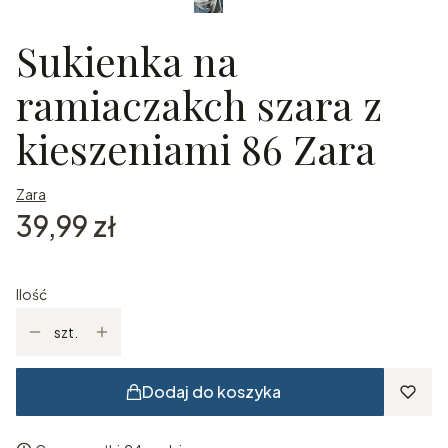
Sukienka na
ramiaczakch szara z
kieszeniami 86 Zara
Zara
Cena
39,99 zł
Ilość
szt.
Dodaj do koszyka