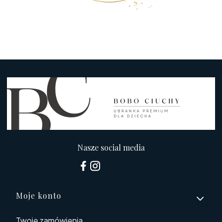
Nasze social media
Linki w stopce
Moje konto
Twoje zamówienia