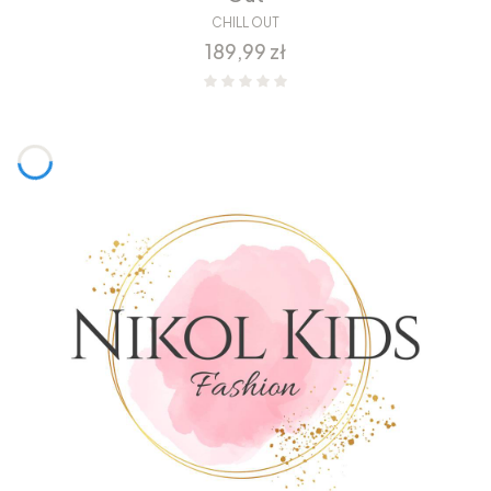
CHILL OUT
Cena
189,99 zł