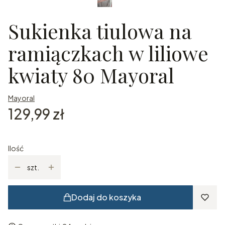
Sukienka tiulowa na
ramiączkach w liliowe
kwiaty 80 Mayoral
Mayoral
Cena
129,99 zł
Ilość
szt.
Dodaj do koszyka