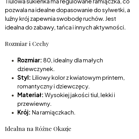
Tiulowa sukienka ma regulowane ramiączka, co
pozwala na idealne dopasowanie do sylwetki, a
luźny krój zapewnia swobodę ruchów. Jest
idealna do zabawy, tańca i innych aktywności.
Rozmiar i Cechy
Rozmiar:
80, idealny dla małych
dziewczynek.
Styl:
Liliowy kolor z kwiatowym printem,
romantyczny i dziewczęcy.
Materiał:
Wysokiej jakości tiul, lekki i
przewiewny.
Krój:
Na ramiączkach.
Idealna na Różne Okazje