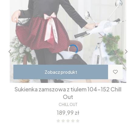
Zobacz produkt
Sukienka zamszowa z tiulem 104-152 Chill
Out
CHILL OUT
Cena
189,99 zł