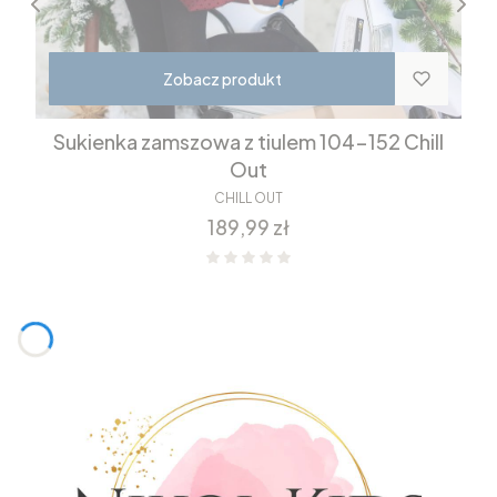
Zobacz produkt
Sukienka zamszowa z tiulem 104-152 Chill
Out
CHILL OUT
Cena
189,99 zł