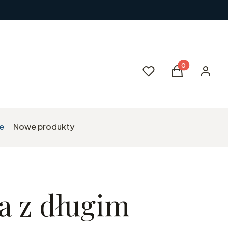
Produkty w kos
Ulubione
Koszyk
Zaloguj 
e
Nowe produkty
a z długim