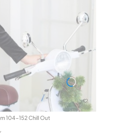
em 104-152 Chill Out
T