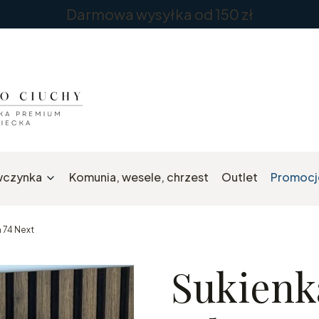
Darmowa wysyłka od 150 zł
wczynka
Komunia, wesele, chrzest
Outlet
Promocj
 74 Next
Sukienk