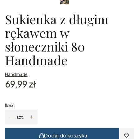
Sukienka z długim
rękawem w
słoneczniki 80
Handmade
Handmade
Cena
69,99 zł
Ilość
szt.
Dodaj do koszyka