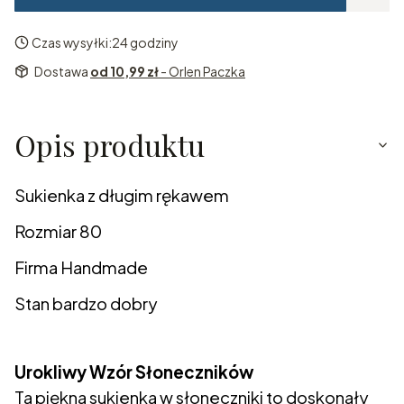
Czas wysyłki:
24 godziny
Dostawa
od 10,99 zł
- Orlen Paczka
Opis produktu
Sukienka z długim rękawem
Rozmiar 80
Firma Handmade
Stan bardzo dobry
Urokliwy Wzór Słoneczników
Ta piękna sukienka w słoneczniki to doskonały