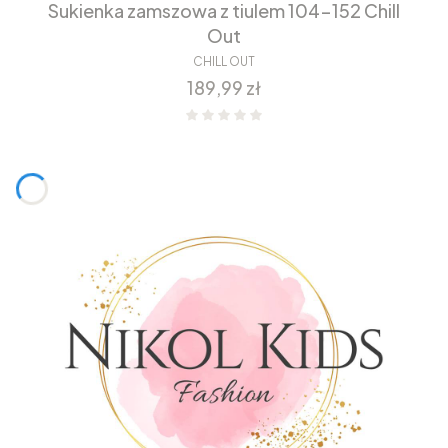
Sukienka zamszowa z tiulem 104-152 Chill
Out
CHILL OUT
Cena
189,99 zł