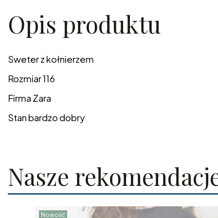
Opis produktu
Sweter z kołnierzem
Rozmiar 116
Firma Zara
Stan bardzo dobry
Nasze rekomendacj
Nowość