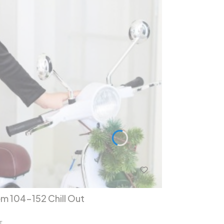
em 104-152 Chill Out
T