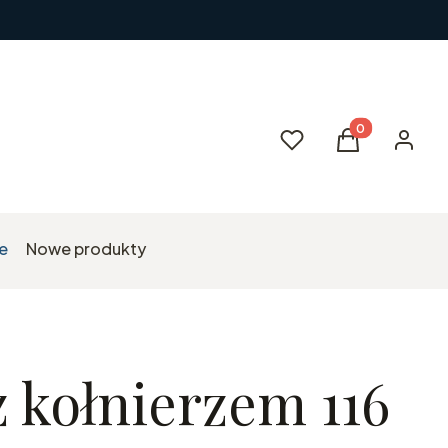
Produkty w kos
Ulubione
Koszyk
Zaloguj 
e
Nowe produkty
 kołnierzem 116