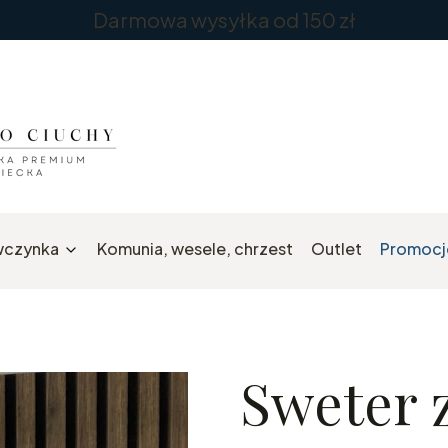
Darmowa wysyłka od 150 zł
wczynka
Komunia, wesele, chrzest
Outlet
Promocj
Sweter z