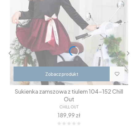
Zobacz produkt
Sukienka zamszowa z tiulem 104-152 Chill
Out
CHILL OUT
Cena
189,99 zł