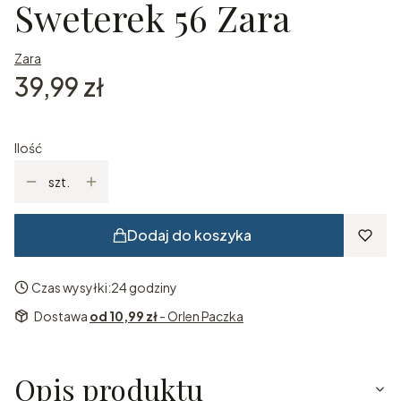
Sweterek 56 Zara
Zara
Cena
39,99 zł
Ilość
szt.
Dodaj do koszyka
Czas wysyłki:
24 godziny
Dostawa
od 10,99 zł
- Orlen Paczka
Opis produktu