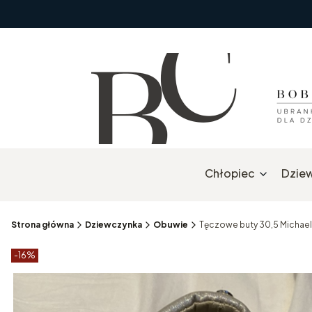
Chłopiec
Dzie
Strona główna
Dziewczynka
Obuwie
Tęczowe buty 30,5 Michael
Etykiety produktu
zniżki
-16%