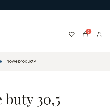
Produkty w kos
Ulubione
Koszyk
Zaloguj 
e
Nowe produkty
 buty 30,5