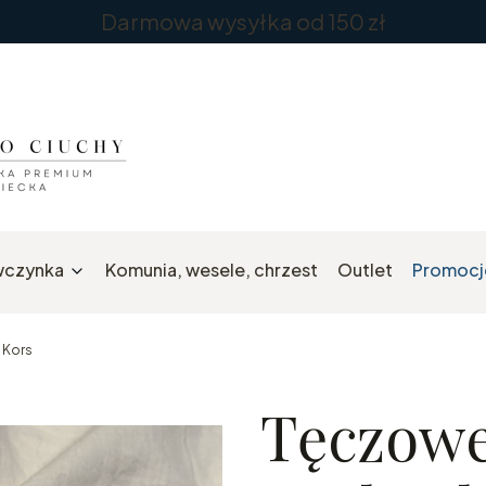
Darmowa wysyłka od 150 zł
wczynka
Komunia, wesele, chrzest
Outlet
Promocj
 Kors
Tęczowe