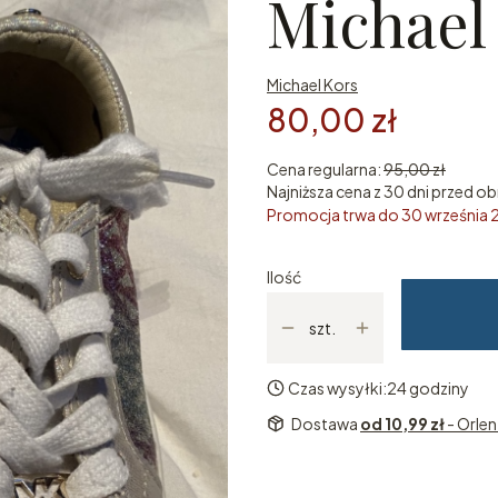
Michael
Michael Kors
80,00 zł
Cena regularna:
95,00 zł
Najniższa cena z 30 dni przed ob
Promocja trwa do 30 września
Ilość
szt.
Czas wysyłki:
24 godziny
Dostawa
od 10,99 zł
- Orle