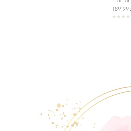
CHILL OU
Cena
189,99 