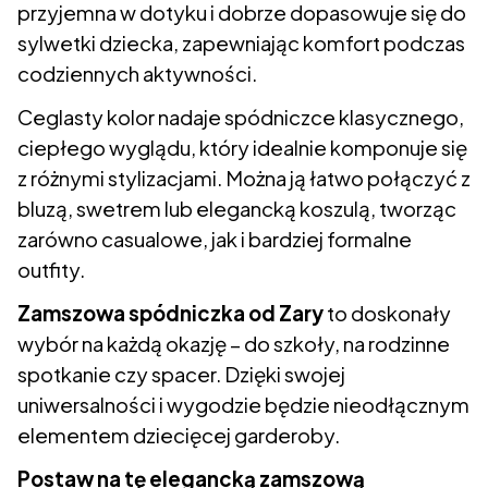
przyjemna w dotyku i dobrze dopasowuje się do
sylwetki dziecka, zapewniając komfort podczas
codziennych aktywności.
Ceglasty kolor nadaje spódniczce klasycznego,
ciepłego wyglądu, który idealnie komponuje się
z różnymi stylizacjami. Można ją łatwo połączyć z
bluzą, swetrem lub elegancką koszulą, tworząc
zarówno casualowe, jak i bardziej formalne
outfity.
Zamszowa spódniczka od Zary
to doskonały
wybór na każdą okazję – do szkoły, na rodzinne
spotkanie czy spacer. Dzięki swojej
uniwersalności i wygodzie będzie nieodłącznym
elementem dziecięcej garderoby.
Postaw na tę elegancką zamszową