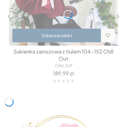
Zobacz produkt
Sukienka zamszowa z tiulem 104-152 Chill
Out
CHILL OUT
Cena
189,99 zł