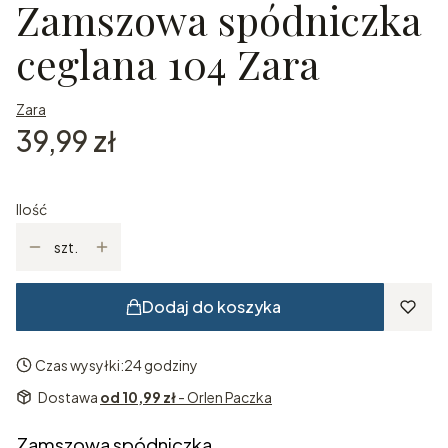
Zamszowa spódniczka
ceglana 104 Zara
Zara
Cena
39,99 zł
Ilość
szt.
Dodaj do koszyka
Czas wysyłki:
24 godziny
Dostawa
od 10,99 zł
- Orlen Paczka
Zamszowa spódniczka