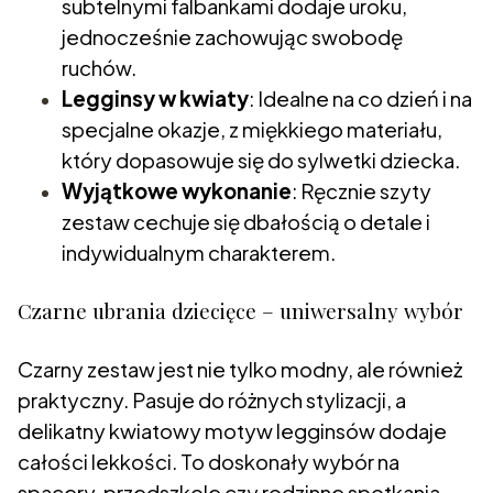
subtelnymi falbankami dodaje uroku,
jednocześnie zachowując swobodę
ruchów.
Legginsy w kwiaty
: Idealne na co dzień i na
specjalne okazje, z miękkiego materiału,
który dopasowuje się do sylwetki dziecka.
Wyjątkowe wykonanie
: Ręcznie szyty
zestaw cechuje się dbałością o detale i
indywidualnym charakterem.
Czarne ubrania dziecięce – uniwersalny wybór
Czarny zestaw jest nie tylko modny, ale również
praktyczny. Pasuje do różnych stylizacji, a
delikatny kwiatowy motyw legginsów dodaje
całości lekkości. To doskonały wybór na
spacery, przedszkole czy rodzinne spotkania.