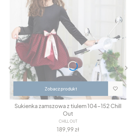
Zobacz produkt
Sukienka zamszowa z tiulem 104-152 Chill
Out
CHILL OUT
Cena
189,99 zł