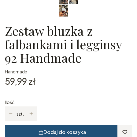
Zestaw bluzka z
falbankami i legginsy
92 Handmade
Handmade
Cena
59,99 zł
Ilość
szt.
Dodaj do koszyka