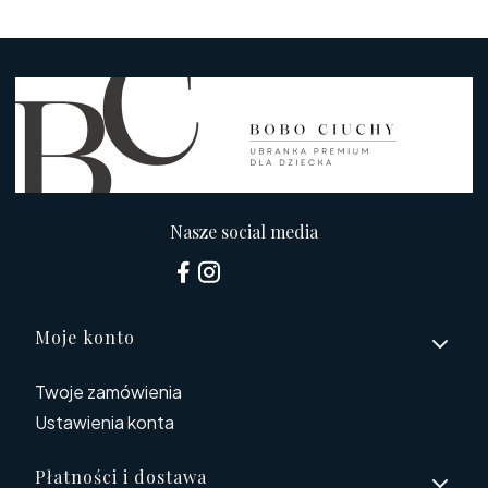
Nasze social media
Linki w stopce
Moje konto
Twoje zamówienia
Ustawienia konta
Płatności i dostawa