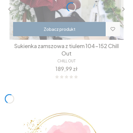
Zobacz produkt
Sukienka zamszowa z tiulem 104-152 Chill
Out
CHILL OUT
Cena
189,99 zł