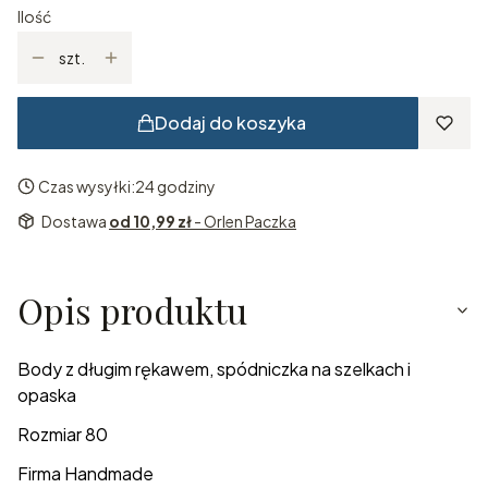
Ilość
szt.
Dodaj do koszyka
Czas wysyłki:
24 godziny
Dostawa
od 10,99 zł
- Orlen Paczka
Opis produktu
Body z długim rękawem, spódniczka na szelkach i
opaska
Rozmiar 80
Firma Handmade