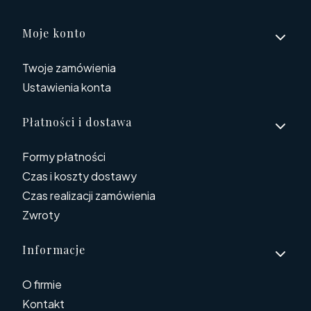
Linki w stopce
Moje konto
Twoje zamówienia
Ustawienia konta
Płatności i dostawa
Formy płatności
Czas i koszty dostawy
Czas realizacji zamówienia
Zwroty
Informacje
O firmie
Kontakt