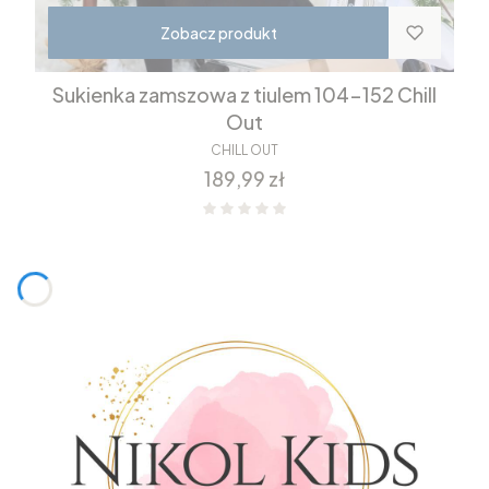
Zobacz produkt
Sukienka zamszowa z tiulem 104-152 Chill
Out
CHILL OUT
Cena
189,99 zł